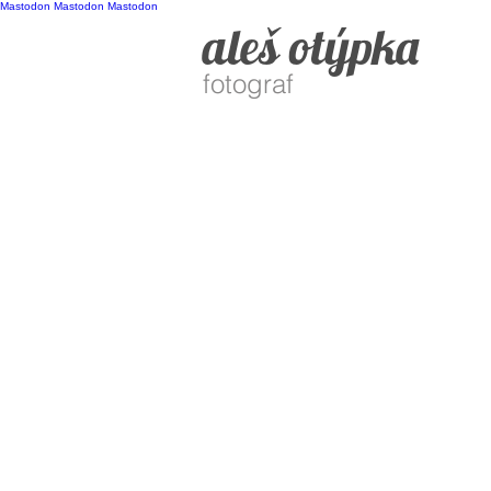
Mastodon
Mastodon
Mastodon
aleš otýpka
fotograf