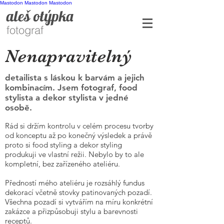
Mastodon
Mastodon
Mastodon
aleš otýpka
fotograf
Nenapravitelný
detailista s láskou k barvám a jejich
kombinacím. Jsem fotograf, food
stylista a dekor stylista v jedné
osobě.
Rád si držím kontrolu v celém procesu tvorby
od konceptu až po konečný výsledek a právě
proto si food styling a dekor styling
produkuji ve vlastní režii. Nebylo by to ale
kompletní, bez zařízeného ateliéru.
Předností mého ateliéru je rozsáhlý fundus
dekorací včetně stovky patinovaných pozadí.
Všechna pozadí si vytvářím na míru konkrétní
zakázce a přizpůsobuji stylu a barevnosti
receptů.